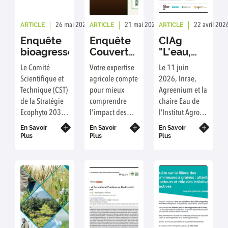
ARTICLE
ARTICLE
ARTICLE
26 mai 2026
Rédaction : GIS GC
21 mai 2026
Rédaction : GIS GC
22 avril 202
Enquête
Enquête
CIAg
bioagresseurs
Couverts
"L'eau,
Permanents
ses
Le Comité
Votre expertise
Le 11 juin
en
usages,
Scientifique et
agricole compte
2026, Inrae,
Grandes
sa
Technique (CST)
pour mieux
Agreenium et la
Cultures
gestion"
de la Stratégie
comprendre
chaire Eau de
Ecophyto 2030
l'impact des
l’Institut Agro
lance une
couverts
Montpellier
En Savoir
En Savoir
En Savoir
consultation
permanents sur
vous proposent
Plus
Plus
Plus
auprès des
la gestion des
une journée
experts des
adventices.
d’actualisation
filières
des
végétales afin
connaissances
de hiérarchiser
sur l’eau, ses
les
usages, sa
bioagresseurs
gestion, en
en fonction de
agriculture.