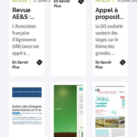
ARTICLE
ARTICLE
21 juillet 2026
Rédaction : GIS Grandes Cultures
16 juillet 20
intéresse
En Savoir
proposée afin
Plus
!
Revue
Appel à
de mieux
AE&S :
propositions
comprendre vos
Appel à
de
usages, attentes
L'Association
Le GIS souhaite
contribution
bourses
et besoins.
Française
soutenir des
Reconnexion
de stage
d'Agronomie
stages sur le
Cultures-
pour 2027
(AFA) lance son
thème des
Elevage
- Date
appel à
grandes
limite 18
contribution
cultures et
En Savoir
septembre
En Savoir
Reconnexion
lance pour cela
Plus
Plus
2026
Cultures-
un appel à
Elevage et
propositions
Agronomie.
ouvert jusqu'au
Quels enjeux ?
18 septembre
Quels défis
2026.
pour les
agronomes ?