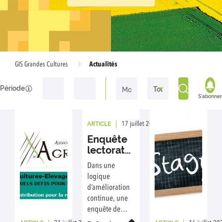
Actualités
GIS Grandes Cultures
Période
S'abonner
ARTICLE
17 juillet 2026
Rédaction : GIS GC
Enquête
lectorat
des
Dans une
revues de
logique
transfert
d’amélioration
INRAE :
continue, une
votre avis
enquête de
nous
lectorat est