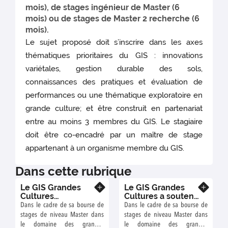
mois), de stages ingénieur de Master (6
mois) ou de stages de Master 2 recherche (6
mois).
Le sujet proposé doit s’inscrire dans les axes
thématiques prioritaires du GIS : innovations
variétales, gestion durable des sols,
connaissances des pratiques et évaluation de
performances ou une thématique exploratoire en
grande culture; et être construit en partenariat
entre au moins 3 membres du GIS. Le stagiaire
doit être co-encadré par un maître de stage
appartenant à un organisme membre du GIS.
Dans cette rubrique
Le GIS Grandes
Le GIS Grandes
En savoir plus
En savoir plus
Cultures
Cultures a soutenu
soutiendra deux
trois stages de
Dans le cadre de sa bourse de
Dans le cadre de sa bourse de
stages de Master
Master en 2025
stages de niveau Master dans
stages de niveau Master dans
en 2026
le domaine des grandes
le domaine des grandes