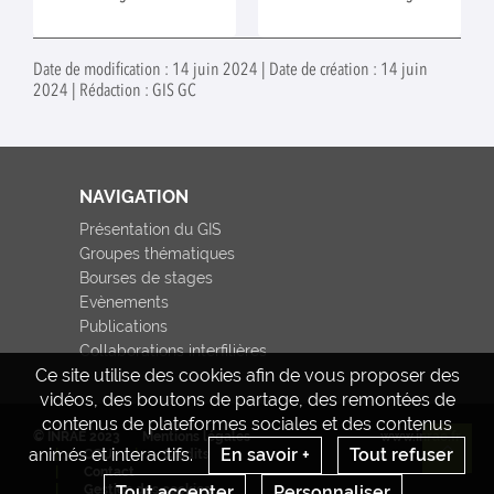
restitution des travaux a eu lieu
le 2 décembre 2015 à
AgroParisTech. Chaque stage a
Date de modification : 14 juin 2024 | Date de création : 14 juin
donné lieu à la rédaction d'un
2024 | Rédaction : GIS GC
document de 4 pages.
NAVIGATION
Présentation du GIS
Groupes thématiques
Bourses de stages
Evènements
Publications
Collaborations interfilières
Ce site utilise des cookies afin de vous proposer des
vidéos, des boutons de partage, des remontées de
contenus de plateformes sociales et des contenus
© INRAE 2023
Mentions légales
www.inrae.fr
animés et interactifs.
En savoir +
Tout refuser
CGU
Crédits
Re
Contact
Tout accepter
Personnaliser
Gestion des cookies