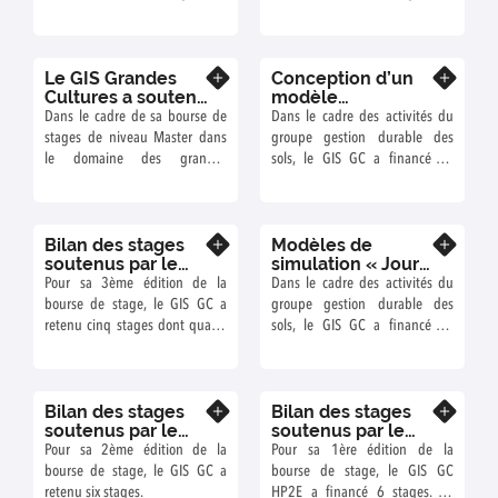
cultures, le GIS soutiendra deux
cultures, le GIS a soutenu trois
stages en 2026.
stages en 2025.
Le GIS Grandes
Conception d’un
En savoir plus
En savoir plus
Cultures a soutenu
modèle
quatre stages de
d’évaluation
Dans le cadre de sa bourse de
Dans le cadre des activités du
Master en 2024
multicritère des
stages de niveau Master dans
groupe gestion durable des
effets du travail du
le domaine des grandes
sols, le GIS GC a financé en
sol
cultures, le GIS a soutenu
2017 le stage intitulé
quatre stages en 2024.
"Conception d’un modèle
d’évaluation multicritère des
Bilan des stages
Modèles de
effets du travail du sol".
En savoir plus
En savoir plus
soutenus par le
simulation « Jours
GIS GC en 2016-
Disponibles » : état
Pour sa 3ème édition de la
Dans le cadre des activités du
2017
des lieux et
bourse de stage, le GIS GC a
groupe gestion durable des
attentes des
retenu cinq stages dont quatre
sols, le GIS GC a financé en
agriculteurs et
ont été pourvus.
2016 le stage intitulé "Modèles
conseillers
de simulation « Jours
Disponibles » : état des lieux et
Bilan des stages
Bilan des stages
attentes des agriculteurs et
En savoir plus
En savoir plus
soutenus par le
soutenus par le
conseillers".
GIS GC en 2015-
GIS GC en 2014-
Pour sa 2ème édition de la
Pour sa 1ère édition de la
2016
2015
bourse de stage, le GIS GC a
bourse de stage, le GIS GC
retenu six stages.
HP2E a financé 6 stages. La