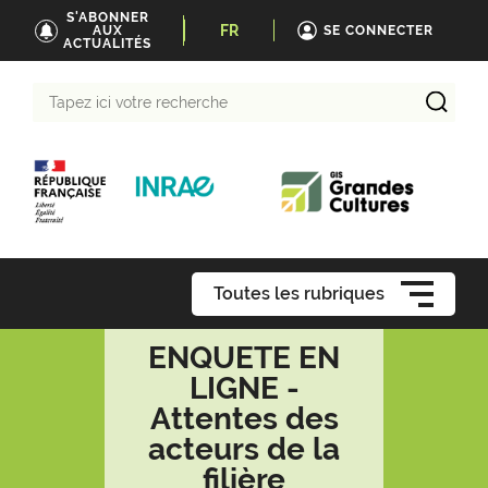
S'ABONNER
FR
AUX
SE CONNECTER
ACTUALITÉS
Tapez
ici
votre
recherche
Toutes les rubriques
ENQUETE EN
LIGNE -
Attentes des
acteurs de la
filière