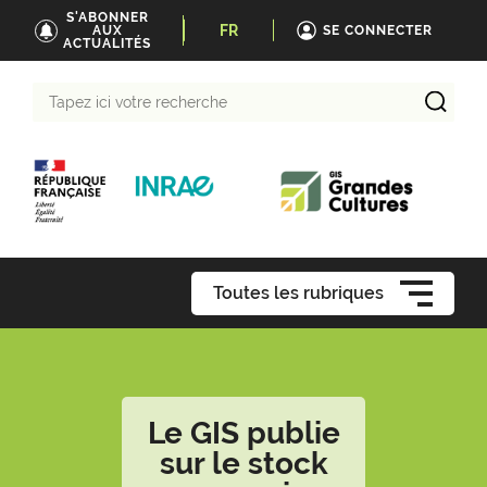
S'ABONNER
FR
AUX
SE CONNECTER
ACTUALITÉS
Tapez
ici
votre
recherche
Toutes les rubriques
Le GIS publie
sur le stock